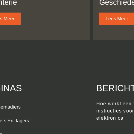
nterie
Geschiede
s Meer
Lees Meer
INAS
BERICH
Hoe werkt een 
ernadiers
instructies voo
elektronica
ers En Jagers