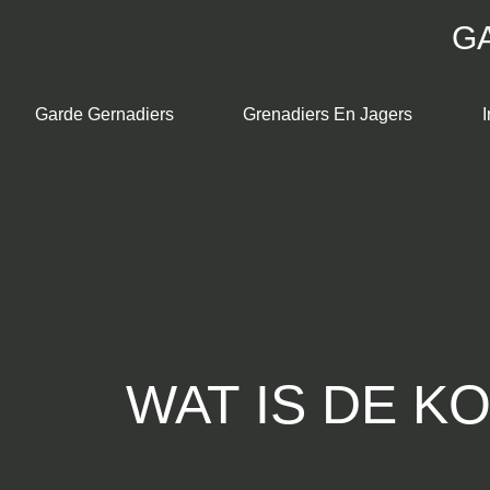
Skip
G
to
content
Garde Gernadiers
Grenadiers En Jagers
I
WAT IS DE K